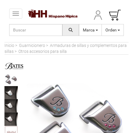
Toggle navigation
Marca
Orden
Inicio
>
Guarnicionero
>
Armaduras de sillas y complementos para
sillas
>
Otros accesorios para silla