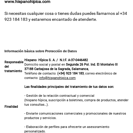
www.hispanohipica.com
Si necesitas cualquier cosa o tienes dudas puedes llamarnos al +34
923 184 183 y estaremos encantado de atenderte.
Información básica sobre Protección de Datos
Hispano Hípica S. A. / N.I:F. A-37
-
04
4
6482
Responsable
Domicilio social y postal en
Segunda 26 Pol. Ind. El Montalvo III
del
37188 Carbajosa de la Sagrada, Salamanca
,
tratamiento
Teléfono de contacto:
(+34) 923 184 183
, correo electrónico de
contacto:
info@hispanohipica.com
Las finalidades principales del tratamiento de tus datos son:
- Gestión de la relación contractual y comercial
(hispano hípica, suscripción a boletines, compra de productos, atender
tus consultas…).
Finalidad
- Enviarte comunicaciones comerciales y promocionales de nuestros
productos y servicios.
- Elaboración de perfiles para ofrecerte un asesoramiento
personalizado.