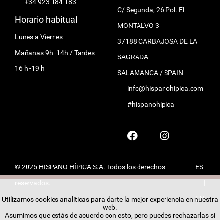
+34 923 184 183
C/ Segunda, 26 Pol. El
Horario habitual
MONTALVO 3
Lunes a Viernes
37188 CARBAJOSA DE LA
Mañanas 9h -14h / Tardes
SAGRADA
16 h -19 h
SALAMANCA / SPAIN
info@hispanohipica.com
#hispanohipica
© 2025 HISPANO HÍPICA S.A. Todos los derechos
ES
reservados.
|
EN
Utilizamos cookies analíticas para darte la mejor experiencia en nuestra
web.
Asumimos que estás de acuerdo con esto, pero puedes rechazarlas si