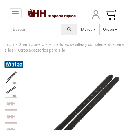
Toggle navigation
Marca
Orden
Inicio
>
Guarnicionero
>
Armaduras de sillas y complementos para
sillas
>
Otros accesorios para silla