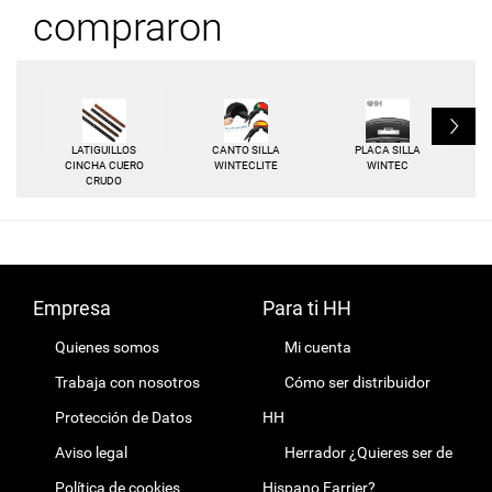
compraron
L
LATIGUILLOS
CANTO SILLA
PLACA SILLA
CINCHA CUERO
WINTECLITE
WINTEC
CRUDO
Empresa
Para ti HH
Quienes somos
Mi cuenta
Trabaja con nosotros
Cómo ser distribuidor
Protección de Datos
HH
Aviso legal
Herrador ¿Quieres ser de
Política de cookies
Hispano Farrier?