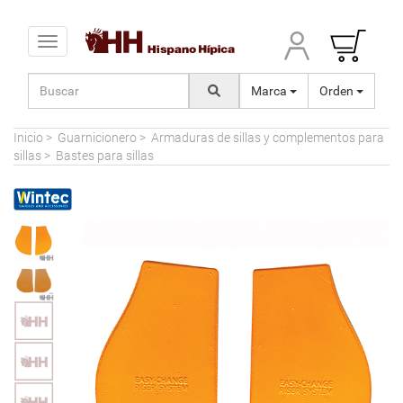
Toggle navigation
Marca
Orden
Inicio
>
Guarnicionero
>
Armaduras de sillas y complementos para
sillas
>
Bastes para sillas