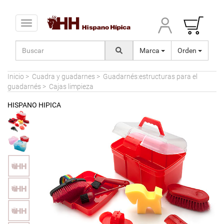
Toggle navigation
Marca
Orden
Inicio
>
Cuadra y guadarnes
>
Guadarnés:estructuras para el
guadarnés
>
Cajas limpieza
HISPANO HIPICA