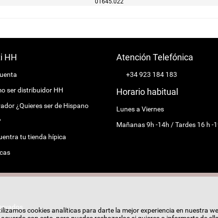
01645.022
ti HH
Atención Telefónica
cuenta
+34 923 184 183
 ser distribuidor HH
Horario habitual
ador ¿Quieres ser de Hispano
Lunes a Viernes
?
Mañanas 9h -14h / Tardes 16 h -1
entra tu tienda hípica
cas
ervados.
ilizamos cookies analíticas para darte la mejor experiencia en nuestra w
cuerdo con esto, pero puedes rechazarlas si quieres o informarte de ell