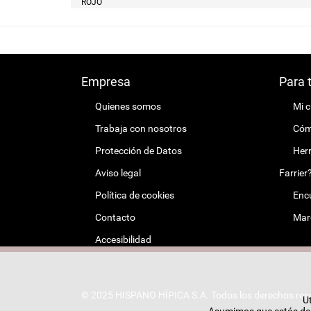
ROJO
Empresa
Para 
Quienes somos
Mi 
Trabaja con nosotros
Cómo
Protección de Datos
Herr
Aviso legal
Farrier
Política de cookies
Encu
Contacto
Mar
Accesibilidad
© 2025 HISPANO HÍPICA S.A. Todos los derechos res
Ut
Asumimos que estás de a