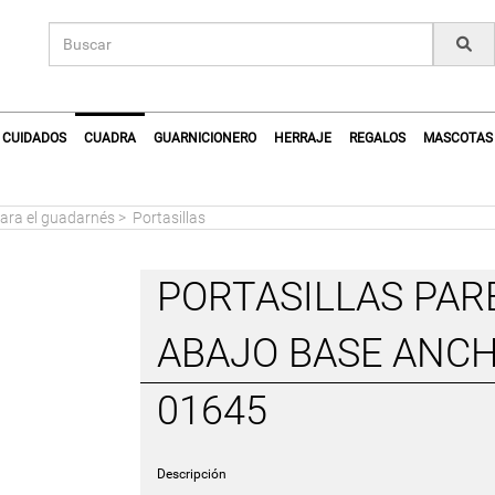
CUIDADOS
CUADRA
GUARNICIONERO
HERRAJE
REGALOS
MASCOTAS
ara el guadarnés
>
Portasillas
PORTASILLAS PAR
ABAJO BASE ANC
01645
Descripción