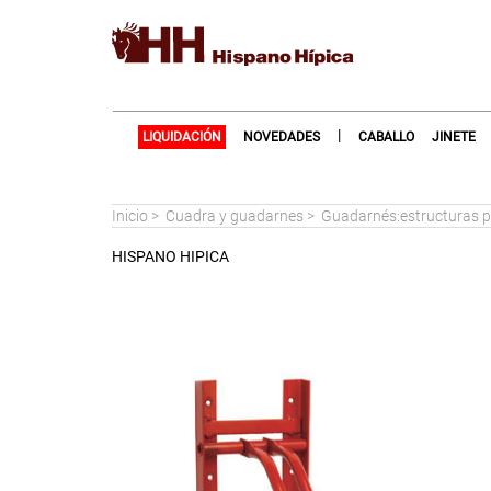
|
LIQUIDACIÓN
NOVEDADES
CABALLO
JINETE
Inicio
>
Cuadra y guadarnes
>
Guadarnés:estructuras p
HISPANO HIPICA