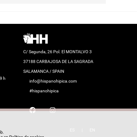
C/ Segunda, 26 Pol. El MONTALVO 3
37188 CARBAJOSA DE LA SAGRADA
SALAMANCA / SPAIN
9 h
info@hispanohipica.com
#hispanohipica
ES
|
EN
eb.
as en
Política de cookies
.