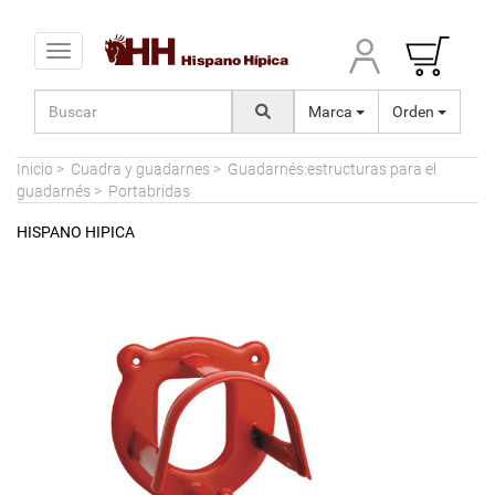
Toggle navigation
Marca
Orden
Inicio
>
Cuadra y guadarnes
>
Guadarnés:estructuras para el
guadarnés
>
Portabridas
HISPANO HIPICA