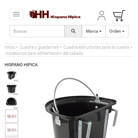
Toggle navigation
Marca
Orden
Inicio
>
Cuadra y guadarnes
>
Cuadra:estructuras para la cuadra
>
Accesorios para alimentación del caballo
HISPANO HIPICA