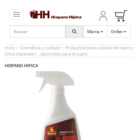
Toggle navigation
Marca
Orden
Inicio
>
Cosmética y cuidado
>
Productos para cuidado del cuero y
otros materiale
>
Jaboncillos para el cuero
HISPANO HIPICA