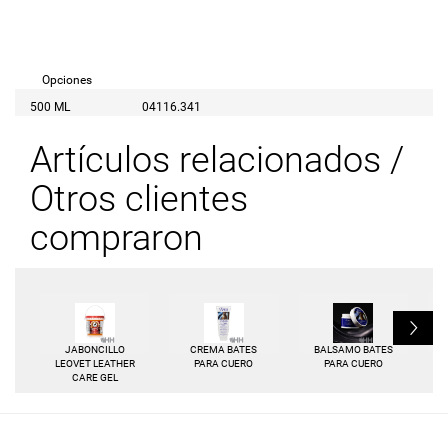
Opciones
500 ML
04116.341
Artículos relacionados /
Otros clientes
compraron
L
JABONCILLO
CREMA BATES
BALSAMO BATES
LEOVET LEATHER
PARA CUERO
PARA CUERO
CARE GEL