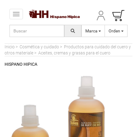
Toggle navigation
Marca
Orden
Inicio
>
Cosmética y cuidado
>
Productos para cuidado del cuero y
otros materiale
>
Aceites, cremas y grasas para el cuero
HISPANO HIPICA