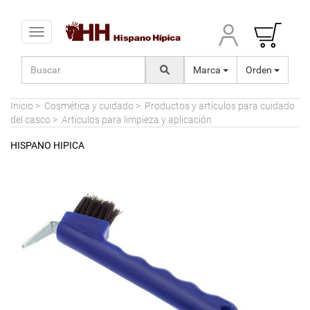
Toggle navigation
Marca
Orden
Inicio
>
Cosmética y cuidado
>
Productos y artículos para cuidado
del casco
>
Artículos para limpieza y aplicación
HISPANO HIPICA