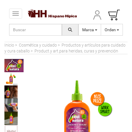
Toggle navigation
Marca
Orden
Inicio
>
Cosmética y cuidado
>
Productos y artículos para cuidado
y cura caballo
>
Product.y art.para heridas, curas y prevención