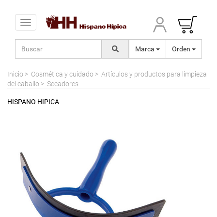
Toggle navigation
Marca
Orden
Inicio
>
Cosmética y cuidado
>
Artículos y productos para limpieza
del caballo
>
Secadores
HISPANO HIPICA