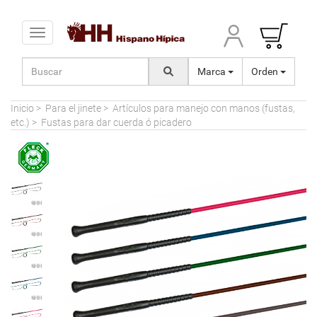
Toggle navigation
Marca
Orden
Inicio
>
Para el jinete
>
Artículos para manejo con manos (fustas,
etc.)
>
Fustas para dar cuerda ó picadero