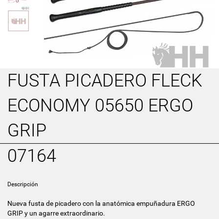
FUSTA PICADERO FLECK
ECONOMY 05650 ERGO
GRIP
07164
Descripción
Nueva fusta de picadero con la anatómica empuñadura ERGO
GRIP y un agarre extraordinario.