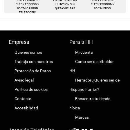
FUSTA PICADERO
FUSTA PICADERO
FUSTA PICADERO
F
FLECK ECONOMY
HH NYLON SIN
FLECK ECONOMY
05674 CARBON
QUITAVUELTAS
05654 ERGO
TELESCOPIC
Empresa
Para ti HH
Quienes somos
Mi cuenta
Trabaja con nosotros
Cómo ser distribuidor
Protección de Datos
HH
Aviso legal
Herrador ¿Quieres ser de
Política de cookies
Hispano Farrier?
Contacto
Encuentra tu tienda
Accesibilidad
hípica
Marcas