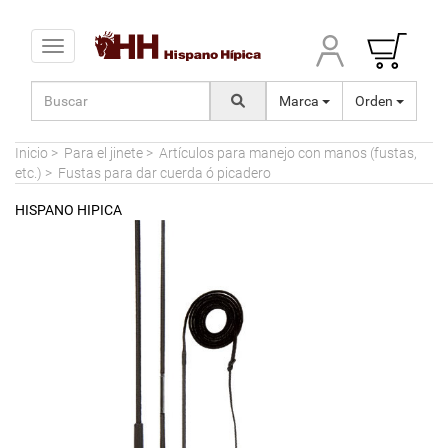
Toggle navigation
Marca
Orden
Inicio
>
Para el jinete
>
Artículos para manejo con manos (fustas,
etc.)
>
Fustas para dar cuerda ó picadero
HISPANO HIPICA