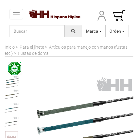
Toggle navigation
Marca
Orden
Inicio
>
Para el jinete
>
Artículos para manejo con manos (fustas,
etc.)
>
Fustas de doma