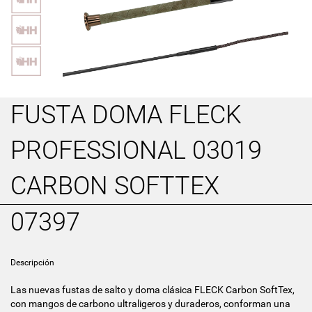
FUSTA DOMA FLECK
PROFESSIONAL 03019
CARBON SOFTTEX
07397
Descripción
Las nuevas fustas de salto y doma clásica FLECK Carbon SoftTex,
con mangos de carbono ultraligeros y duraderos, conforman una