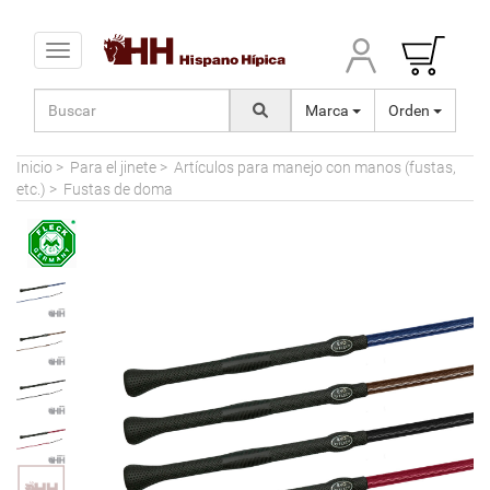
Toggle navigation
Marca
Orden
Inicio
>
Para el jinete
>
Artículos para manejo con manos (fustas,
etc.)
>
Fustas de doma