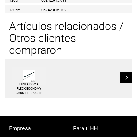
120cm
06242.015.091
130cm
06242.015.102
Artículos relacionados /
Otros clientes
compraron
L
FUSTA DOMA
FLECK ECONOMY
03002 FLECK-GRIP
Empresa
Para ti HH