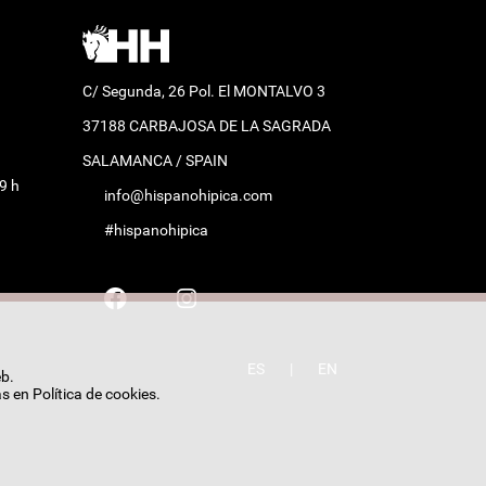
C/ Segunda, 26 Pol. El MONTALVO 3
37188 CARBAJOSA DE LA SAGRADA
SALAMANCA / SPAIN
9 h
info@hispanohipica.com
#hispanohipica
ES
|
EN
eb.
as en
Política de cookies
.