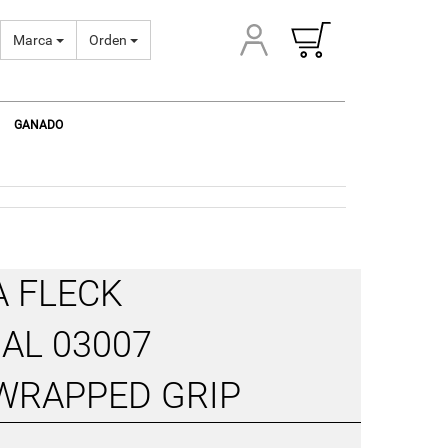
Marca
Orden
GANADO
 FLECK
AL 03007
WRAPPED GRIP