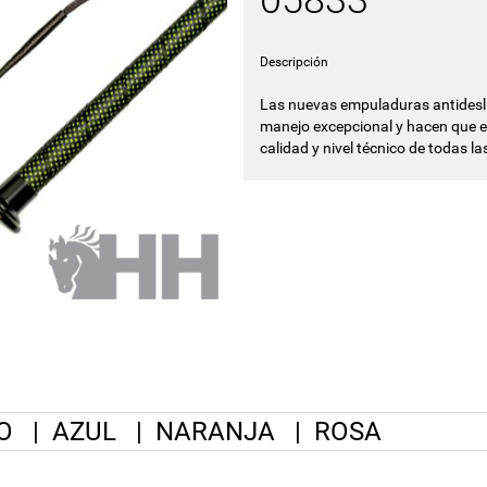
05833
Descripción
Las nuevas empuladuras antidesli
manejo excepcional y hacen que es
calidad y nivel técnico de todas l
O
|
AZUL
|
NARANJA
|
ROSA