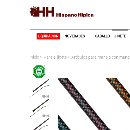
|
LIQUIDACIÓN
NOVEDADES
CABALLO
JINETE
Inicio
>
Para el jinete
>
Artículos para manejo con manos 