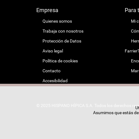
Empresa
Para 
Quienes somos
Mi 
Trabaja con nosotros
Cómo
Protección de Datos
Herr
Aviso legal
Farrier
Política de cookies
Encu
Contacto
Mar
Accesibilidad
© 2025 HISPANO HÍPICA S.A. Todos los derechos res
Ut
Asumimos que estás de a