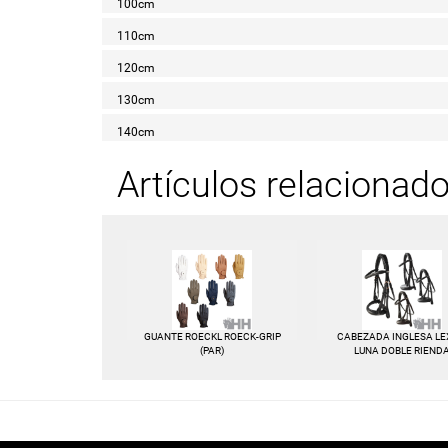
100cm
110cm
120cm
130cm
140cm
Artículos relacionad
GUANTE ROECKL ROECK-GRIP
CABEZADA INGLESA LE
(PAR)
LUNA DOBLE RIEND