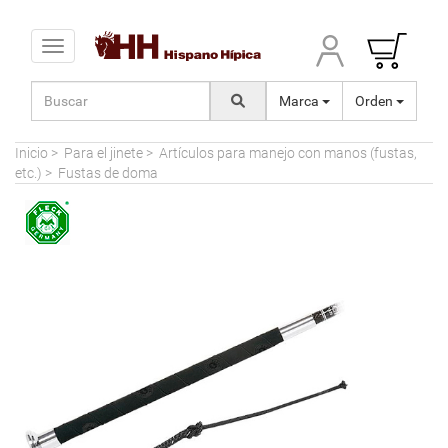
Toggle navigation
Marca
Orden
Inicio
>
Para el jinete
>
Artículos para manejo con manos (fustas,
etc.)
>
Fustas de doma