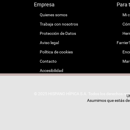
Empresa
Para 
Quienes somos
Mi 
Trabaja con nosotros
Cómo
Protección de Datos
Herr
Aviso legal
Farrier
Política de cookies
Encu
Contacto
Mar
Accesibilidad
© 2025 HISPANO HÍPICA S.A. Todos los derechos res
Ut
Asumimos que estás de a