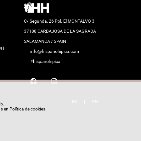
C/ Segunda, 26 Pol. El MONTALVO 3
37188 CARBAJOSA DE LA SAGRADA
SALAMANCA / SPAIN
9 h
info@hispanohipica.com
#hispanohipica
ES
|
EN
eb.
as en
Política de cookies
.