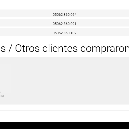
05062.860.064
05062.860.091
05062.860.102
os / Otros clientes compraro
K
FINE