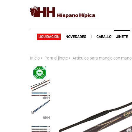
|
LIQUIDACIÓN
NOVEDADES
CABALLO
JINETE
Inicio
>
Para el jinete
>
Artículos para manejo con manos 