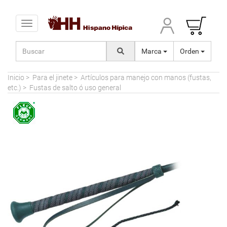
Toggle navigation
Marca
Orden
Inicio
>
Para el jinete
>
Artículos para manejo con manos (fustas,
etc.)
>
Fustas de salto ó uso general