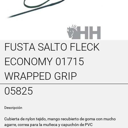
FUSTA SALTO FLECK
ECONOMY 01715
WRAPPED GRIP
05825
Descripción
Cubierta de nylon tejido, mango recubierto de goma con mucho
agarre, correa para la muñeca y capuchón de PVC