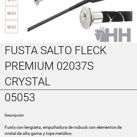
FUSTA SALTO FLECK
PREMIUM 02037S
CRYSTAL
05053
Descripción
Fusta con lengüeta, empuñadura de nobuck con elementos de
cristal de alta gama y tope metálico.