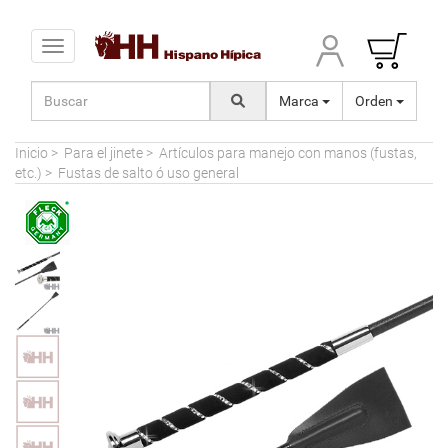
Toggle navigation
Marca
Orden
Inicio
>
Para el jinete
>
Artículos para manejo con manos (fustas,
etc.)
>
Fustas de salto ó uso general