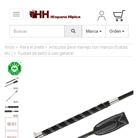
Toggle navigation
Marca
Orden
Inicio
>
Para el jinete
>
Artículos para manejo con manos (fustas,
etc.)
>
Fustas de salto ó uso general