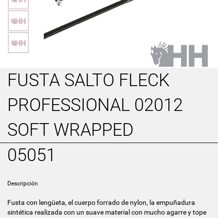
FUSTA SALTO FLECK
PROFESSIONAL 02012
SOFT WRAPPED
05051
Descripción
Fusta con lengüeta, el cuerpo forrado de nylon, la empuñadura
sintética realizada con un suave material con mucho agarre y tope