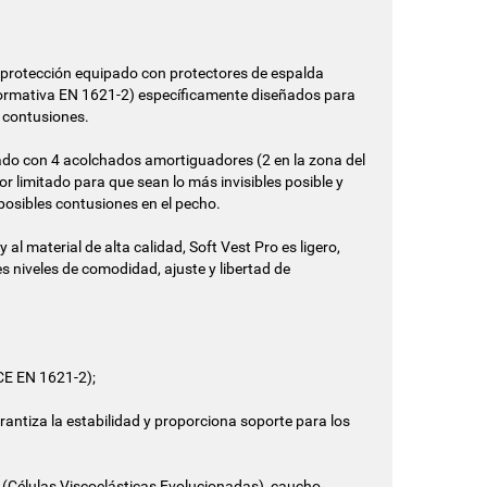
protección equipado con protectores de espalda
 normativa EN 1621-2) específicamente diseñados para
 contusiones.
ado con 4 acolchados amortiguadores (2 en la zona del
or limitado para que sean lo más invisibles posible y
posibles contusiones en el pecho.
y al material de alta calidad, Soft Vest Pro es ligero,
s niveles de comodidad, ajuste y libertad de
(CE EN 1621-2);
arantiza la estabilidad y proporciona soporte para los
C. (Células Viscoelásticas Evolucionadas), caucho