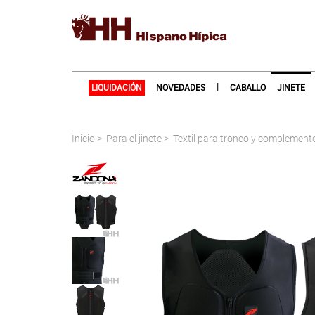
|
LIQUIDACIÓN
NOVEDADES
CABALLO
JINETE
Inicio
>
Para el jinete
>
Textil para tronco y complement