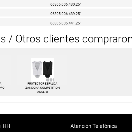
06305.006.430.251
06305.006.439.251
06305.006.441.251
os / Otros clientes compraro
A
PROTECTOR ESPALDA
PRO
ZANDONÃ COMPETITION
ADULTO
ti HH
Atención Telefónica