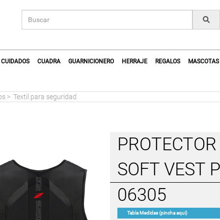
CUIDADOS
CUADRA
GUARNICIONERO
HERRAJE
REGALOS
MASCOTAS
os
>
Textil para seguridad
PROTECTOR
SOFT VEST 
06305
Tabla Medidas (pincha aqui)