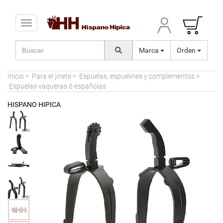
Toggle navigation
Marca
Orden
Inicio
>
Para el jinete
>
Espuelas, espuelines y complementos
>
Espuelas vaqueras ó españolas
HISPANO HIPICA