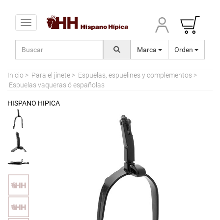
Toggle navigation
Marca
Orden
Inicio
>
Para el jinete
>
Espuelas, espuelines y complementos
>
Espuelas vaqueras ó españolas
HISPANO HIPICA