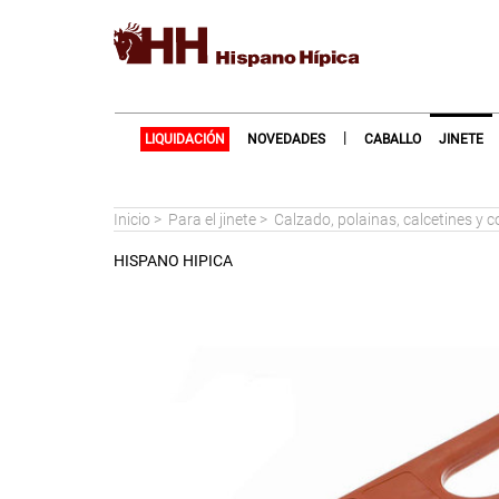
|
LIQUIDACIÓN
NOVEDADES
CABALLO
JINETE
Inicio
>
Para el jinete
>
Calzado, polainas, calcetines y
HISPANO HIPICA