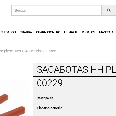
CUIDADOS
CUADRA
GUARNICIONERO
HERRAJE
REGALOS
MASCOTAS
 complementos
>
Accesorios calzado
SACABOTAS HH PL
00229
Descripción
Plástico sencillo.