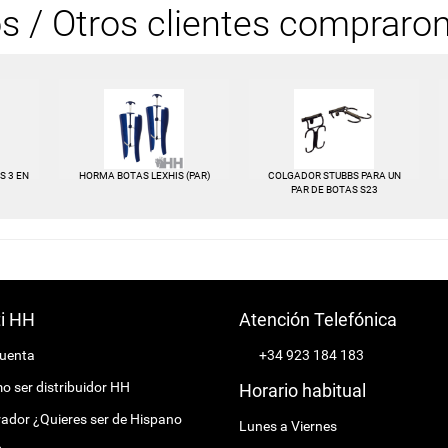
os / Otros clientes compraro
S 3 EN
HORMA BOTAS LEXHIS (PAR)
COLGADOR STUBBS PARA UN
PAR DE BOTAS S23
ti HH
Atención Telefónica
cuenta
+34 923 184 183
 ser distribuidor HH
Horario habitual
ador ¿Quieres ser de Hispano
Lunes a Viernes