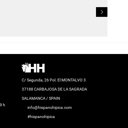
L
C/ Segunda, 26 Pol. El MONTALVO 3
37188 CARBAJOSA DE LA SAGRADA
SALAMANCA / SPAIN
9 h
info@hispanohipica.com
#hispanohipica