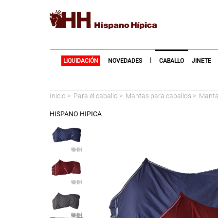
|
LIQUIDACIÓN
NOVEDADES
CABALLO
JINETE
Inicio
>
Para el caballo
>
Mantas para caballos
>
Manta
HISPANO HIPICA