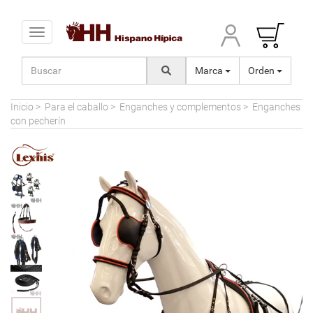
Toggle navigation
Marca
Orden
Inicio
>
Para el caballo
>
Enganches y complementos
>
Enganches
con pecherín