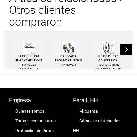
Otros clientes
compraron
L
PECHOPETRAL
CABEZADA
JUEGO PIEZAS
ENGANCHE LEXHIS
ENGANCHE LEXHIS
CONVERSION
HANOVER
HANOVER
PECHOPETRAL
ANATÃMICO
ENGANCHE LEXHIS
SENCILLO (JUEGO
HANOVER
COMPLETO)
ANATÃMICO
SENCILLO A DOBLE
Empresa
Para ti HH
Quienes somos
Mi cuenta
Trabaja con nosotros
Cómo ser distribuidor
Protección de Datos
HH