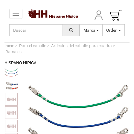
Toggle navigation
Marca
Orden
Inicio
>
Para el caballo
>
Artículos del caballo para cuadra
>
Ramales
HISPANO HIPICA