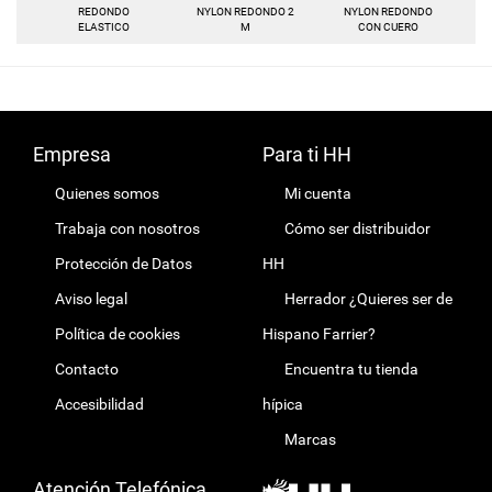
REDONDO
NYLON REDONDO 2
NYLON REDONDO
ELASTICO
M
CON CUERO
Empresa
Para ti HH
Quienes somos
Mi cuenta
Trabaja con nosotros
Cómo ser distribuidor
Protección de Datos
HH
Aviso legal
Herrador ¿Quieres ser de
Política de cookies
Hispano Farrier?
Contacto
Encuentra tu tienda
Accesibilidad
hípica
Marcas
Atención Telefónica