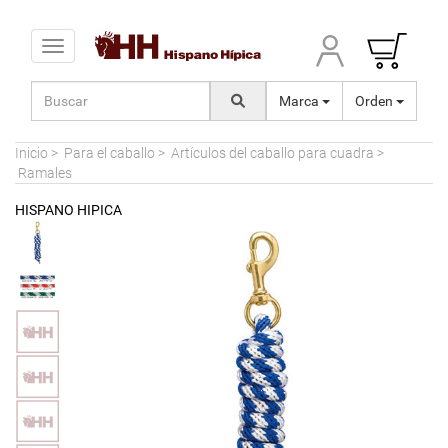
Toggle navigation
Marca
Orden
Inicio
>
Para el caballo
>
Artículos del caballo para cuadra
>
Ramales
HISPANO HIPICA