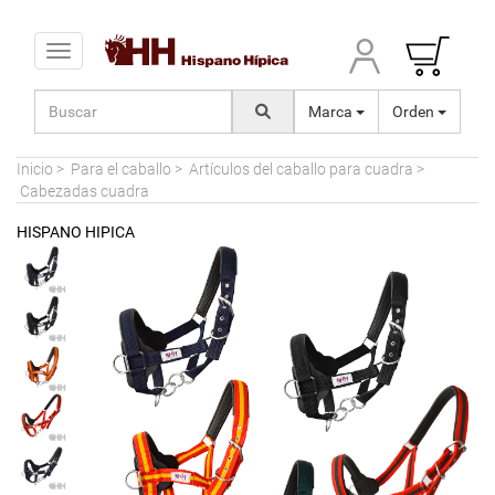
Toggle navigation
Marca
Orden
Inicio
>
Para el caballo
>
Artículos del caballo para cuadra
>
Cabezadas cuadra
HISPANO HIPICA