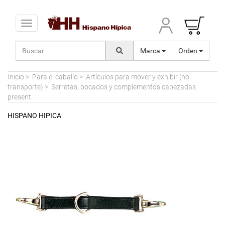
Toggle navigation
Marca
Orden
Inicio
>
Para el caballo
>
Artículos para mover y exhibir (no
transporte)
>
Serretas, bocados y complementos cabezadas
present
HISPANO HIPICA