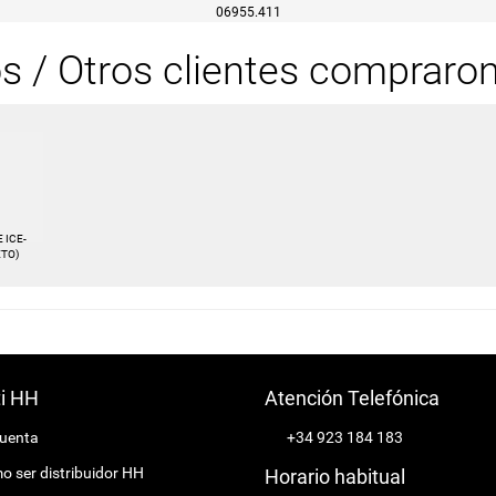
06955.411
os / Otros clientes compraro
 ICE-
ETO)
ti HH
Atención Telefónica
cuenta
+34 923 184 183
 ser distribuidor HH
Horario habitual