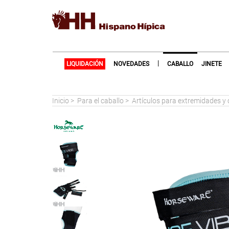
|
LIQUIDACIÓN
NOVEDADES
CABALLO
JINETE
Inicio
>
Para el caballo
>
Artículos para extremidades y 