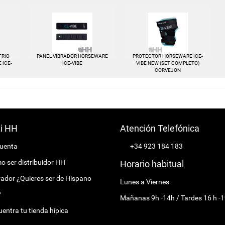
FRIO
PANEL VIBRADOR HORSEWARE
PROTECTOR HORSEWARE ICE-
 ICE-
ICE-VIBE
VIBE NEW (SET COMPLETO)
CORVEJON
ti HH
Atención Telefónica
cuenta
+34 923 184 183
 ser distribuidor HH
Horario habitual
ador ¿Quieres ser de Hispano
Lunes a Viernes
?
Mañanas 9h -14h / Tardes 16 h -1
entra tu tienda hípica