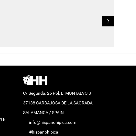
L
C/ Segunda, 26 Pol. El MONTALVO 3
37188 CARBAJOSA DE LA SAGRADA
SALAMANCA / SPAIN
9 h
info@hispanohipica.com
#hispanohipica