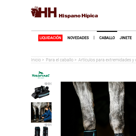
|
LIQUIDACIÓN
NOVEDADES
CABALLO
JINETE
Inicio
>
Para el caballo
>
Artículos para extremidades y 