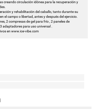
ías creando circulación idónea para la recuperación y
des.
ación y rehabilitación del caballo, tanto durante su
n el campo o libertad, antes y después del ejercicio.
es, 2 compresas de gel para frío , 2 paneles de
 3 adaptadores para uso universal .
tivos en www.ice-vibe.com
n