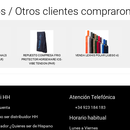
os / Otros clientes compraro
AL'S
REPUESTO COMPRESA FRIO
VENDA LEXHIS POLAR (JUEGO 4)
AR)
PROTECTOR HORSEWARE ICE-
VIBE TENDON (PAR)
ti HH
Atención Telefónica
cuenta
+34 923 184 183
 ser distribuidor HH
Horario habitual
ador ¿Quieres ser de Hispano
Lunes a Viernes