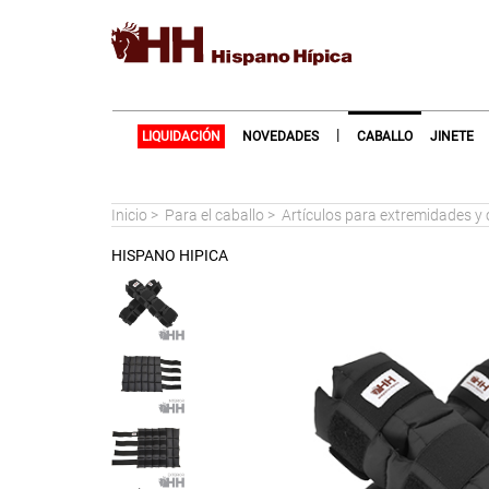
|
LIQUIDACIÓN
NOVEDADES
CABALLO
JINETE
Inicio
>
Para el caballo
>
Artículos para extremidades y 
HISPANO HIPICA