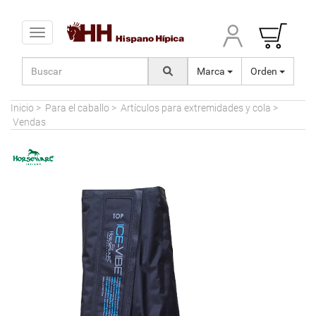
Toggle navigation
Marca
Orden
Inicio
>
Para el caballo
>
Artículos para extremidades y cola
>
Vendas