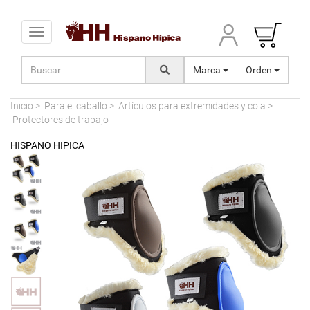
Toggle navigation
Marca
Orden
Inicio
>
Para el caballo
>
Artículos para extremidades y cola
>
Protectores de trabajo
HISPANO HIPICA