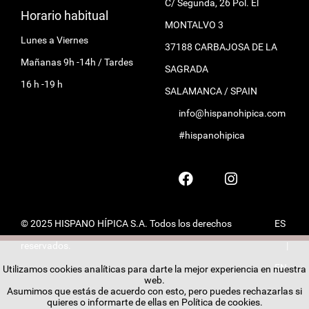
C/ Segunda, 26 Pol. El
Horario habitual
MONTALVO 3
Lunes a Viernes
37188 CARBAJOSA DE LA
Mañanas 9h -14h / Tardes
SAGRADA
16 h -19 h
SALAMANCA / SPAIN
info@hispanohipica.com
#hispanohipica
© 2025 HISPANO HÍPICA S.A. Todos los derechos
ES
reservados.
|
EN
Utilizamos cookies analíticas para darte la mejor experiencia en nuestra
web.
Asumimos que estás de acuerdo con esto, pero puedes rechazarlas si
quieres o informarte de ellas en
Política de cookies
.