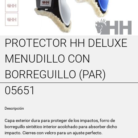
PROTECTOR HH DELUXE
MENUDILLO CON
BORREGUILLO (PAR)
05651
Descripción
Capa exterior dura para proteger de los impactos, forro de
borreguillo sintético interior acolchado para absorber dicho
impacto. Cierres con velcro para un ajuste perfecto.