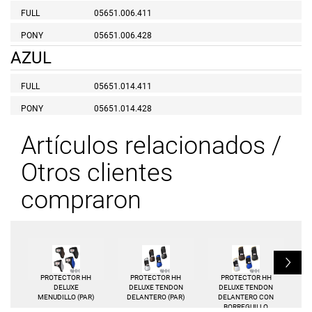
FULL
05651.006.411
PONY
05651.006.428
AZUL
FULL
05651.014.411
PONY
05651.014.428
Artículos relacionados /
Otros clientes
compraron
L
PROTECTOR HH
PROTECTOR HH
PROTECTOR HH
DELUXE
DELUXE TENDON
DELUXE TENDON
MENUDILLO (PAR)
DELANTERO (PAR)
DELANTERO CON
BORREGUILLO