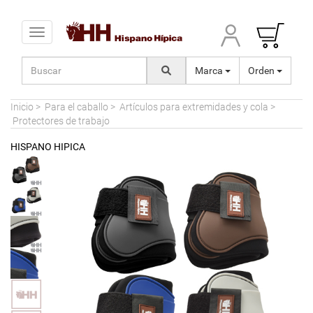
Toggle navigation
Marca
Orden
Inicio
>
Para el caballo
>
Artículos para extremidades y cola
>
Protectores de trabajo
HISPANO HIPICA