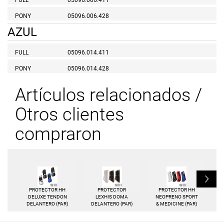
FULL
05096.006.411
PONY
05096.006.428
AZUL
FULL
05096.014.411
PONY
05096.014.428
Artículos relacionados /
Otros clientes
compraron
L
PROTECTOR HH
PROTECTOR
PROTECTOR HH
DELUXE TENDON
LEXHIS DOMA
NEOPRENO SPORT
DELANTERO (PAR)
DELANTERO (PAR)
& MEDICINE (PAR)