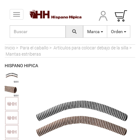
Toggle navigation
Marca
Orden
Inicio
>
Para el caballo
>
Artículos para colocar debajo de la silla
>
Mantas estriberas
HISPANO HIPICA