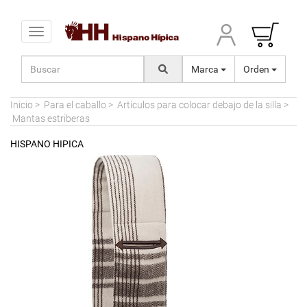
Toggle navigation
Marca
Orden
Inicio
>
Para el caballo
>
Artículos para colocar debajo de la silla
>
Mantas estriberas
HISPANO HIPICA