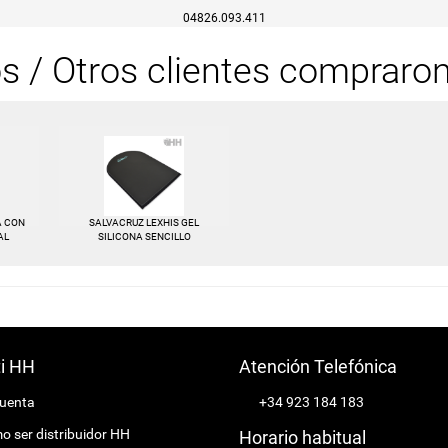
04826.093.411
os / Otros clientes compraro
A CON
SALVACRUZ LEXHIS GEL
AL
SILICONA SENCILLO
ti HH
Atención Telefónica
cuenta
+34 923 184 183
 ser distribuidor HH
Horario habitual