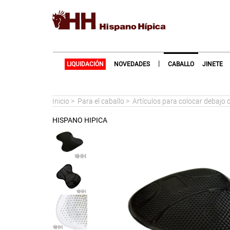
|
LIQUIDACIÓN
NOVEDADES
CABALLO
JINETE
Inicio
>
Para el caballo
>
Artículos para colocar debajo de
HISPANO HIPICA