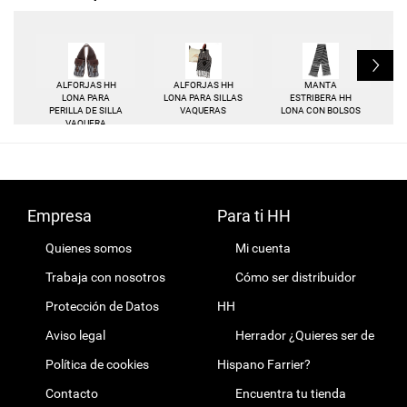
L
ALFORJAS HH
ALFORJAS HH
MANTA
G
LONA PARA
LONA PARA SILLAS
ESTRIBERA HH
PERILLA DE SILLA
VAQUERAS
LONA CON BOLSOS
VAQUERA
Empresa
Para ti HH
Quienes somos
Mi cuenta
Trabaja con nosotros
Cómo ser distribuidor
Protección de Datos
HH
Aviso legal
Herrador ¿Quieres ser de
Política de cookies
Hispano Farrier?
Contacto
Encuentra tu tienda