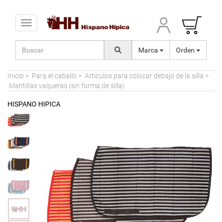
Toggle navigation
Marca
Orden
Inicio
>
Para el caballo
>
Artículos para colocar debajo de la silla
>
Mantillas vaqueras (sin forma de silla)
HISPANO HIPICA