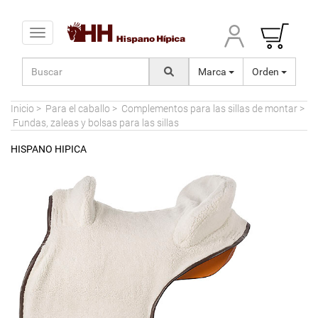
Toggle navigation
Marca
Orden
Inicio
>
Para el caballo
>
Complementos para las sillas de montar
>
Fundas, zaleas y bolsas para las sillas
HISPANO HIPICA