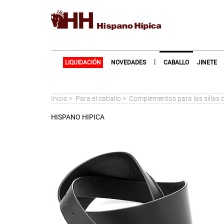
|
LIQUIDACIÓN
NOVEDADES
CABALLO
JINETE
Inicio
>
Para el caballo
>
Complementos para las sillas 
HISPANO HIPICA