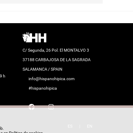
C/ Segunda, 26 Pol. El MONTALVO 3
37188 CARBAJOSA DE LA SAGRADA
SALAMANCA / SPAIN
9 h
info@hispanohipica.com
#hispanohipica
ES
|
EN
eb.
as en
Política de cookies
.