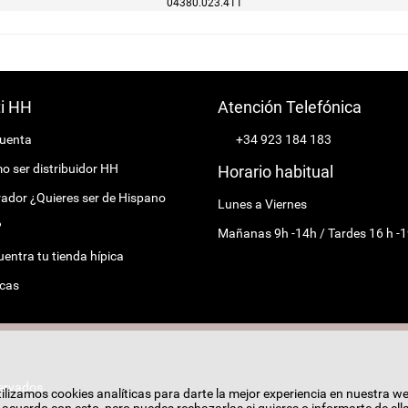
04380.023.411
ti HH
Atención Telefónica
cuenta
+34 923 184 183
 ser distribuidor HH
Horario habitual
ador ¿Quieres ser de Hispano
Lunes a Viernes
?
Mañanas 9h -14h / Tardes 16 h -1
entra tu tienda hípica
cas
ervados.
ilizamos cookies analíticas para darte la mejor experiencia en nuestra w
cuerdo con esto, pero puedes rechazarlas si quieres o informarte de ell