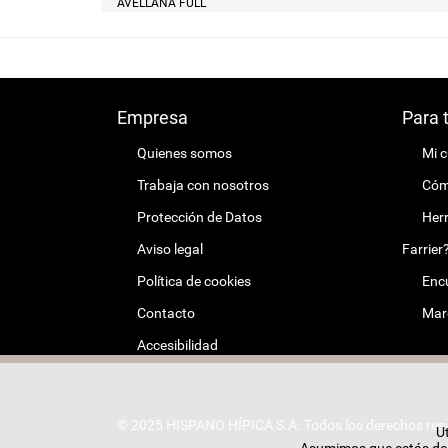
AVELLANA FULL
Empresa
Para 
Quienes somos
Mi 
Trabaja con nosotros
Cómo
Protección de Datos
Herr
Aviso legal
Farrier
Política de cookies
Encu
Contacto
Mar
Accesibilidad
© 2025 HISPANO HÍPICA S.A. Todos los derechos res
Ut
Asumimos que estás de a