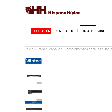
|
LIQUIDACIÓN
NOVEDADES
CABALLO
JINETE
Inicio
>
Para el caballo
>
Complementos para las sillas 