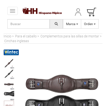
Toggle navigation
Marca
Orden
Inicio
>
Para el caballo
>
Complementos para las sillas de montar
>
Cinchas inglesas