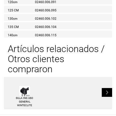
120cm
02460.006.091
125 CM
02460.006.095
130cm
02460.006.102
135 CM
02460.006.104
140cm
02460.006.115
Artículos relacionados /
Otros clientes
compraron
L
SILLA ING.USO
GENERAL
WINTECLITE