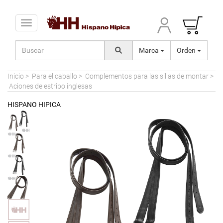
Toggle navigation
Marca
Orden
Inicio
>
Para el caballo
>
Complementos para las sillas de montar
>
Aciones de estribo inglesas
HISPANO HIPICA