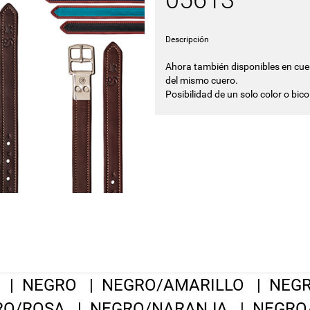
05613
Descripción
Ahora también disponibles en cue
del mismo cuero.
Posibilidad de un solo color o bic
|
NEGRO
|
NEGRO/AMARILLO
|
NEG
RO/ROSA
|
NEGRO/NARANJA
|
NEGRO