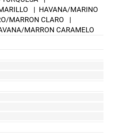
MARILLO
|
HAVANA/MARINO
RO/MARRON CLARO
|
AVANA/MARRON CARAMELO