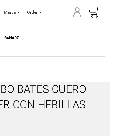
Marca
Orden
GANADO
IBO BATES CUERO
ER CON HEBILLAS