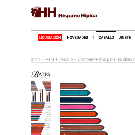
|
LIQUIDACIÓN
NOVEDADES
CABALLO
JINETE
Inicio
>
Para el caballo
>
Complementos para las sillas 