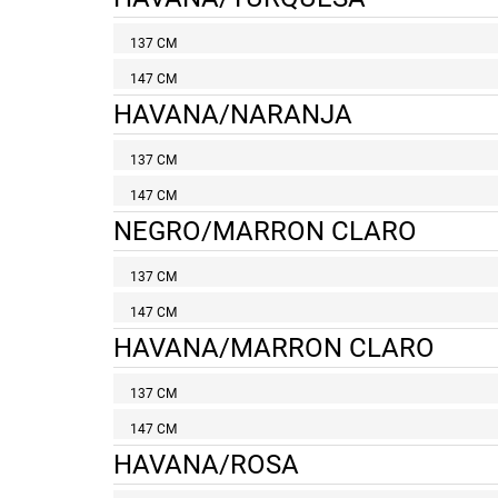
137 CM
147 CM
HAVANA/NARANJA
137 CM
147 CM
NEGRO/MARRON CLARO
137 CM
147 CM
HAVANA/MARRON CLARO
137 CM
147 CM
HAVANA/ROSA