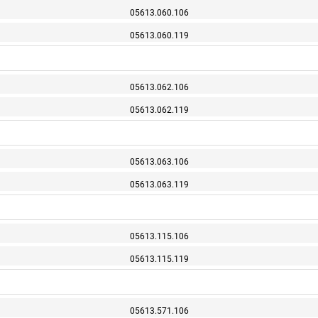
05613.060.106
05613.060.119
05613.062.106
05613.062.119
05613.063.106
05613.063.119
05613.115.106
05613.115.119
05613.571.106