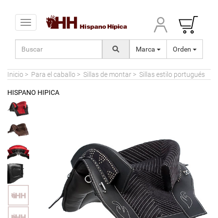
Toggle navigation
Marca
Orden
Inicio
>
Para el caballo
>
Sillas de montar
>
Sillas estilo portugués
HISPANO HIPICA